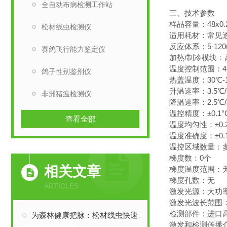
全自动布病检测工作站
三、技术参数
样品容量：48x0
松材线虫检测仪
适用耗材：常见透明
反应体系：5-12
赛鸽飞行能力鉴定仪
加热/制冷模块
温度控制范围：4°
鸽子性别鉴别仪
热盖温度：30℃-
升温速率：3.5℃/s
非洲猪瘟检测仪
降温速率：2.5℃/s
温控精度：±0.1°
查看全部
温度均匀性：±0.2
温度准确度：±0.
温控区域数量：
梯度数：0个
相关文章
梯度温度范围：
梯度孔数：无
ARTICLES
激发光源：大功率
激发光波长范围：4
检测部件：进口
为森林健康把脉：松材线虫快速检测仪在疫区划定与防治效果评估中的关键作用
激发和检测传播