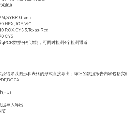
配4通道
：
AM,SYBR Green
 HEX,JOE,VIC
 ROX,CY3.5,Texas-Red
0 CY5
qPCR数据分析功能，可同时检测4个检测通道
实验结果以图形和表格的形式直接导出；详细的数据报告内容包括实
DF,DOCX
(HD)
数据导入导出
调节