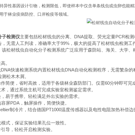
特异性基因设计引物，检测限低，即使样本中仅含单条线虫或虫卵也能精
用于林业疫病防控、口岸检疫等领域。
分子检测仪
主要包括松材线虫的分离、DNA提取、荧光定量PCR检
告，无需人工判读，准确率大于99%，极大的提高了松材线虫检测工
。该松材线虫自动化分子检测系统广泛应用于森防站、海关、大学、
性高。
线虫DNA快速检测系统内置松材线虫DNA自动化检测程序，无需繁杂
检测松木木屑。
业操作简便，省时高效，适用于各级林业森防部门。仅需60分钟即可完
光技术，通过系统主机可完成实验室检测鉴定需求。
量轻，易于携带。轻松满足外出实验的需求。
清电容屏PDA，触屏操作，简便快捷。
高品质Peltier制冷片，结合德国PT1000温度传感器以及电性电阻加
采光模式，保证实验结果孔位一致性。
件引导，轻松开启检测实验。