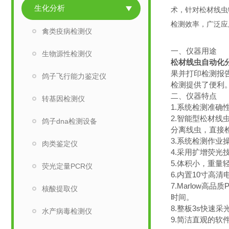
生化分析
术，针对松材线虫
检测效率，广泛应
禽类疫病检测仪
一、仪器用途
生物源性检测仪
松材线虫自动化
果并打印检测报
鸽子飞行能力鉴定仪
检测提供了便利
二、仪器特点
转基因检测仪
1.系统检测准确
2.智能型松材
鸽子dna检测设备
分离线虫，直接
3.系统检测作
肉类鉴定仪
4.采用扩增荧
5.体积小，重
荧光定量PCR仪
6.内置10寸高
7.Marlow
核酸提取仪
时间。
8.整板3s快速
水产病毒检测仪
9.简洁直观的软