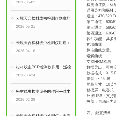
2026-06-02
检测通道数：标
适用染料和探针
通道：470/520 F
云境天合松材线虫检测仪到底能用在哪？这些场景99%的人不知道
第二通道：530/570
2026-05-21
第三通道：580/610
第四通道：630/67
软件功能：具多重
云境天合松材线虫检测仪用途：用于林场巡检/疫木排查/执法检查等一线场景
扩增曲线，
标准曲线定量、
2026-04-16
熔解曲线、
支持HRM检测
松材线虫PCR检测仪作用—巡检种植区快速筛查病树，为病害防控提供数据支持
数据导出：可将
数据格式：XLS,P
2026-03-24
噪音：<45 dB
屏幕尺寸：10英寸
触摸屏：电容式
松材线虫检测设备的作用—对木材及其制品快速查验，防止松材线虫跨境传播
外接USB：支持
2026-02-28
热盖：自动压力
四、 配置清单
云境天合松材线虫检测仪：无需繁杂程序设置，快速出结果助力现场及时决策