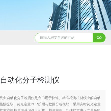
TH-LD1雷电预警监测站
TH-GS6管式土
自动化分子检测仪
线虫自动化分子检测仪是专门用于快速、精准检测松材线虫的自动
核酸提取、荧光定量PCR扩增与数据分析模块，采用实时荧光定量
对松材线虫特异性基因设计引物，检测限低，即使样本中仅含单条线