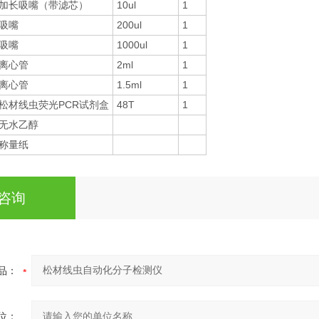
加长吸嘴（带滤芯）
10ul
1
吸嘴
200ul
1
吸嘴
1000ul
1
离心管
2ml
1
离心管
1.5ml
1
松材线虫荧光PCR试剂盒
48T
1
无水乙醇
称量纸
咨询
品：
位：