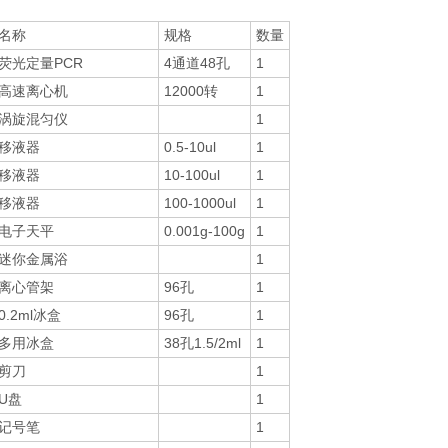
名称
规格
数量
荧光定量PCR
4通道48孔
1
高速离心机
12000转
1
涡旋混匀仪
1
移液器
0.5-10ul
1
移液器
10-100ul
1
移液器
100-1000ul
1
电子天平
0.001g-100g
1
迷你金属浴
1
离心管架
96孔
1
0.2ml冰盒
96孔
1
多用冰盒
38孔1.5/2ml
1
剪刀
1
U盘
1
记号笔
1