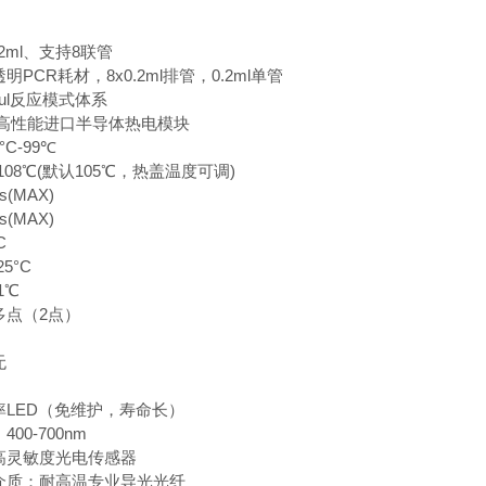
.2ml、支持8联管
PCR耗材，8x0.2ml排管，0.2ml单管
0ul反应模式体系
：高性能进口半导体热电模块
C-99℃
108℃(默认105℃，热盖温度可调)
(MAX)
(MAX)
C
5°C
1℃
多点（2点）
无
LED（免维护，寿命长）
00-700nm
高灵敏度光电传感器
介质：耐高温专业导光光纤