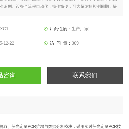
准识别。设备全流程自动化，操作简便，可大幅缩短检测周期，提
泛应用于林业疫病防控、口岸检疫等领域。
-XC1
厂商性质：
生产厂家
5-12-22
访 问 量：
389
品咨询
联系我们
取、荧光定量PCR扩增与数据分析模块，采用实时荧光定量PCR技