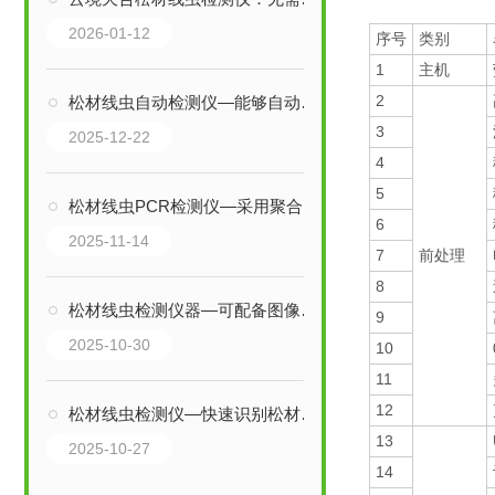
2026-01-12
序号
类别
1
主机
2
松材线虫自动检测仪—能够自动化提取和分析样本，大幅提高检测效率和准确性
3
2025-12-22
4
5
松材线虫PCR检测仪—采用聚合酶链式反应技术，实现病原体的高灵敏度检测
6
2025-11-14
7
前处理
8
松材线虫检测仪器—可配备图像采集和分析软件，辅助鉴定人员提高识别准确率
9
2025-10-30
10
11
12
松材线虫检测仪—快速识别松材线虫感染，为早期防控松材线虫病提供技术支持
13
2025-10-27
14