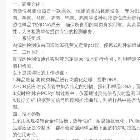
一、简要介绍：
肉源性检测仪器是一款高效、便捷的食品检测设备，专为识
肉、羊肉、马肉、驴肉、鸭肉、鸡肉等各种动物源性成分进
源性样品中的DNA成分，确保所食用的肉类真实可靠。其高
性，为各检测单位提供专业的检测服务。
二、系统组成
肉源性检测仪由四通道32孔荧光定量pcr仪、便携式配件箱组
三、工作原理：
真假肉检测仪通过实时荧光定量pcr技术进行检测，利用特定
增和检测。
以下是其详细的工作步骤：
1.样品准备:将肉类样品进行均质化处理，提取DNA。
2.PCR反应:在反应管中加入特定的引物、探针和样品DNA，
3.实时检测:在PCR扩增过程中，仪器通过荧光信号实时监测
4.数据分析:根据荧光信号强度和扩增曲线，判断样品中是否
假。
四、技术参数
1.采用高规格铝合金样品槽，热导性好，耐腐蚀抗氧化，Pelt
品溶液还是冷凝水，都不会渗漏到样品槽下面的帕尔帖控温
的使用寿命。