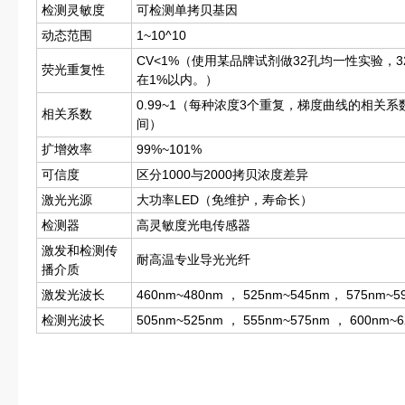
检测灵敏度
可检测单拷贝基因
动态范围
1~10^10
CV<1%（使用某品牌试剂做32孔均一性实验，3
荧光重复性
在1%以内。）
0.99~1（每种浓度3个重复，梯度曲线的相关系数
相关系数
间）
扩增效率
99%~101%
可信度
区分1000与2000拷贝浓度差异
激光光源
大功率LED（免维护，寿命长）
检测器
高灵敏度光电传感器
激发和检测传
耐高温专业导光光纤
播介质
激发光波长
460nm~480nm ， 525nm~545nm， 575nm~5
检测光波长
505nm~525nm ， 555nm~575nm ， 600nm~