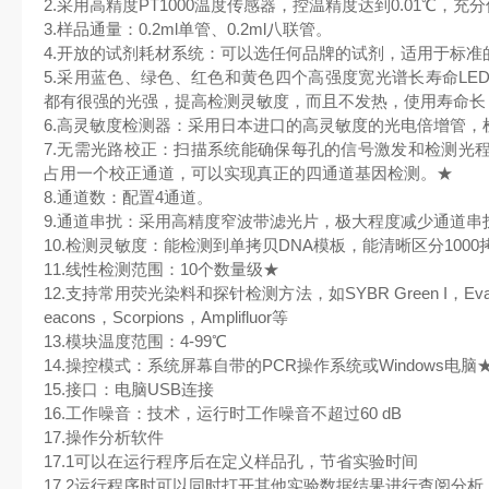
2.采用高精度PT1000温度传感器，控温精度达到0.01℃，
3.样品通量：0.2ml单管、0.2ml八联管。
4.开放的试剂耗材系统：可以选任何品牌的试剂，适用于标准的8联
5.采用蓝色、绿色、红色和黄色四个高强度宽光谱长寿命LE
都有很强的光强，提高检测灵敏度，而且不发热，使用寿命长
6.高灵敏度检测器：采用日本进口的高灵敏度的光电倍增管，
7.无需光路校正：扫描系统能确保每孔的信号激发和检测光
占用一个校正通道，可以实现真正的四通道基因检测。★
8.通道数：配置4通道。
9.通道串扰：采用高精度窄波带滤光片，极大程度减少通道串
10.检测灵敏度：能检测到单拷贝DNA模板，能清晰区分1000拷
11.线性检测范围：10个数量级★
12.支持常用荧光染料和探针检测方法，如SYBR Green I，Eva Gre
eacons，Scorpions，Amplifluor等
13.模块温度范围：4-99℃
14.操控模式：系统屏幕自带的PCR操作系统或Windows电脑
15.接口：电脑USB连接
16.工作噪音：技术，运行时工作噪音不超过60 dB
17.操作分析软件
17.1可以在运行程序后在定义样品孔，节省实验时间
17.2运行程序时可以同时打开其他实验数据结果进行查阅分析