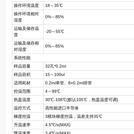
操作环境温度
18～35℃
操作环境相对
0%～85%
湿度
运输及储存温
-20～55℃
度
运输及储存相
0%～85%
对湿度
系统性能
样品容量
32孔*0.2ml
样品容积
15～100ul
适用耗材
0.2ml单管、8×0.2ml排管
控温范围
4～99℃
热盖温度
30℃-108℃(默认105℃，热盖温度可调)
温控方式
高性能进口半导体
梯度控温
3模块梯度控温，温差支持35℃
升温速率
4.5℃/s(MAX)
降温速率
3.4℃/s(MAX)