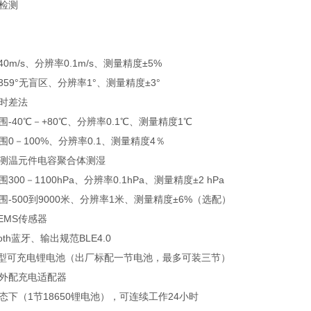
检测
0m/s、分辨率0.1m/s、测量精度±5%
359°无盲区、分辨率1°、测量精度±3°
时差法
-40℃－+80℃、分辨率0.1℃、测量精度1℃
0－100%、分辨率0.1、测量精度4％
测温元件电容聚合体测湿
00－1100hPa、分辨率0.1hPa、测量精度±2 hPa
-500到9000米、分辨率1米、测量精度±6%（选配）
EMS传感器
oth蓝牙、输出规范BLE4.0
50型可充电锂电池（出厂标配一节电池，最多可装三节）
外配充电适配器
下（1节18650锂电池），可连续工作24小时