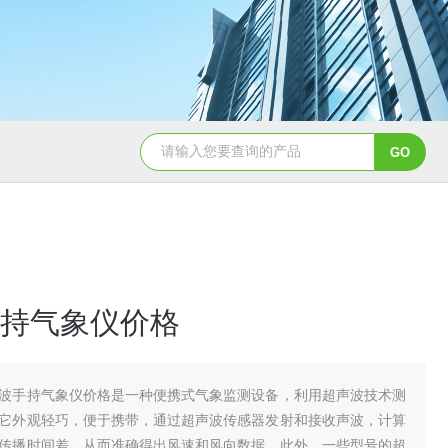
TH-LD1雷电预警监测站
TH-GS6管式土
持气象仪价格
波手持气象仪价格是一种便携式气象监测设备，利用超声波技术测
它外观轻巧，便于携带，通过超声波传感器发射和接收声波，计算
传播时间差，从而准确得出风速和风向数据。此外，一些型号的超