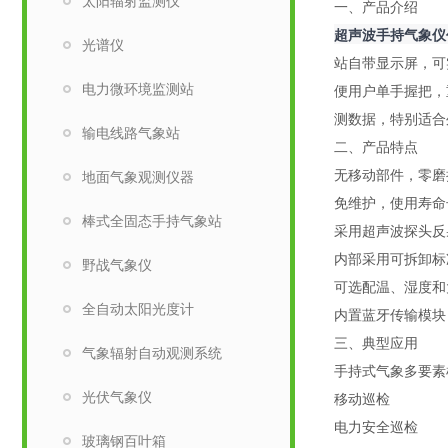
太阳辐射监测仪
一、产品介绍
超声波手持气象仪
光谱仪
站自带显示屏，可
电力微环境监测站
便用户单手握把，
测数据，特别适合
输电线路气象站
二、产品特点
无移动部件，零磨
地面气象观测仪器
免维护，使用寿命
棒式全固态手持气象站
采用超声波探头反
内部采用可拆卸标准
野战气象仪
可选配温、湿度和
全自动太阳光度计
内置蓝牙传输模块
三、典型应用
气象辐射自动观测系统
手持式气象多要素
光伏气象仪
移动巡检
电力安全巡检
玻璃钢百叶箱