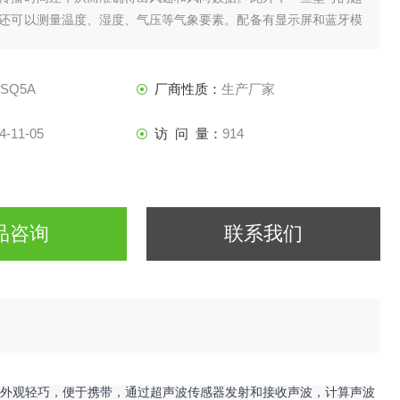
还可以测量温度、湿度、气压等气象要素。配备有显示屏和蓝牙模
接查看数据或将数据传输至手机APP。该设备广泛应用于气象观
农业科研等领域，具有高精度
-SQ5A
厂商性质：
生产厂家
4-11-05
访 问 量：
914
品咨询
联系我们
。它外观轻巧，便于携带，通过超声波传感器发射和接收声波，计算声波