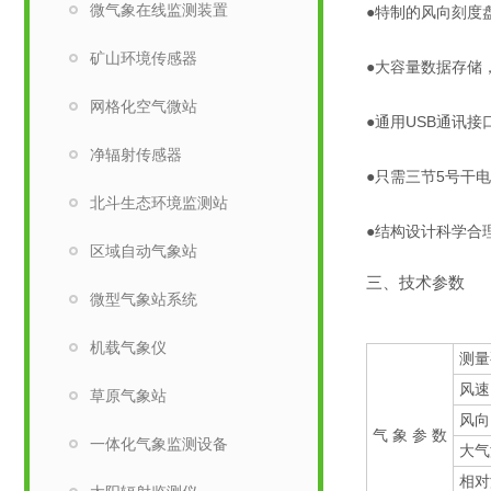
微气象在线监测装置
●特制的风向刻度
矿山环境传感器
●大容量数据存储，
网格化空气微站
●通用USB通讯接
净辐射传感器
●只需三节5号干
北斗生态环境监测站
●结构设计科学合
区域自动气象站
三、技术参数
微型气象站系统
机载气象仪
测量
风速
草原气象站
风向
气 象 参 数
一体化气象监测设备
大气
相对