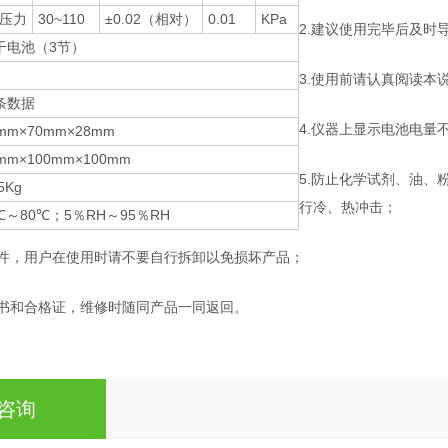
压力
30~110
±0.02（相对）
0.01
KPa
2.建议使用完毕后及时
干电池（3节）
3.使用前请认真阅读
条数据
4.仪器上显示电池电量
mm×70mm×28mm
mm×100mm×100mm
5.防止化学试剂、油
5Kg
行冷、热冲击；
0℃～80℃；5％RH～95％RH
器件，用户在使用时请不要自行拆卸以免损坏产品；
证书和合格证，维修时随同产品一同返回。
咨询