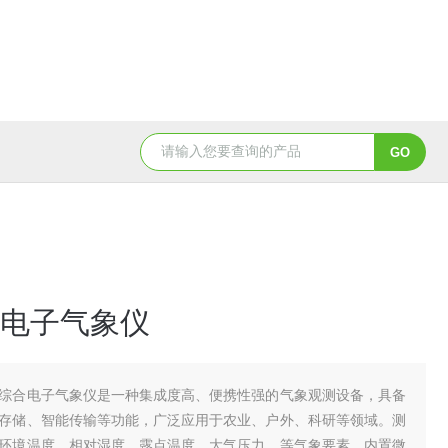
TH-LD1雷电预警监测站
TH-GS6管式土
电子气象仪
综合电子气象仪是一种集成度高、便携性强的气象观测设备，具备
存储、智能传输等功能，广泛应用于农业、户外、科研等领域。测
环境温度、相对湿度、露点温度、大气压力、等气象要素。内置微