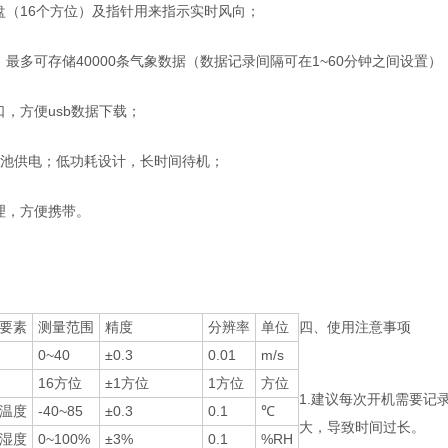
盘（16个方位）及指针用来指示实时风向；
最多可存储40000条气象数据（数据记录间隔可在1~60分钟之间设置）
口，方便usb数据下载；
电池供电；低功耗设计，长时间待机；
理，方便携带。
要素
测量范围
精度
分辨率
单位
四、使用注意事项
0~40
±0.3
0.01
m/s
16方位
±1方位
1方位
方位
1.建议每次开机需要
温度
-40~85
±0.3
0.1
℃
大，导致时间过长。
湿度
0~100%
±3%
0.1
%RH