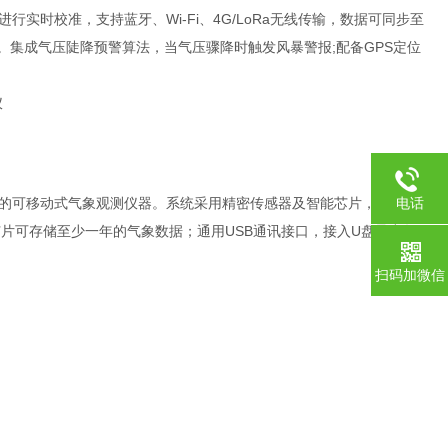
时校准，支持蓝牙、Wi-Fi、4G/LoRa无线传输，数据可同步至
。集成气压陡降预警算法，当气压骤降时触发风暴警报;配备GPS定位
的可移动式气象观测仪器。系统采用精密传感器及智能芯片，能同时
电话
芯片可存储至少一年的气象数据；通用USB通讯接口，接入U盘导出数
扫码加微信