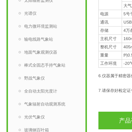
太阳辐射监测仪
大气
光谱仪
电源
5号
通讯
USB
电力微环境监测站
存储
4万
主机尺寸
160
输电线路气象站
整机尺寸
405
地面气象观测仪器
重量
约0.
工作环境
-2
棒式全固态手持气象站
6.仪器属于精密
野战气象仪
7.请保存好检定
全自动太阳光度计
气象辐射自动观测系统
光伏气象仪
产品
玻璃钢百叶箱