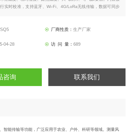
实时校准，支持蓝牙、Wi-Fi、4G/LoRa无线传输，数据可同步
云平台。用户可通过APP生成报表、设置阈值预警，并支持历史数据
成气压陡降预警算法，当
-SQ5
厂商性质：
生产厂家
5-04-28
访 问 量：
689
品咨询
联系我们
、智能传输等功能，广泛应用于农业、户外、科研等领域。测量风