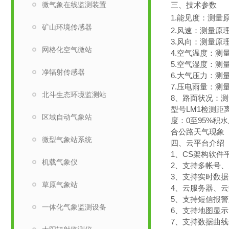
微气象在线监测装置
三、技术参数
1.能见度：测量原
矿山环境传感器
2.风速：测量原理超
3.风向：测量原理
网格化空气微站
4.空气温度：测量
5.空气湿度：测量
净辐射传感器
6.大气压力：测量原
7.压电雨量：测量
北斗生态环境监测站
8、路面状况：
型号LM1检测距离
区域自动气象站
度：0至95%积水
合公路天气现象（
微型气象站系统
四、云平台介绍
1、CS架构软
机载气象仪
2、支持多帐号
3、支持实时数
草原气象站
4、云服务器、
5、支持短信报
一体化气象监测设备
6、支持地图显
7、支持数据曲