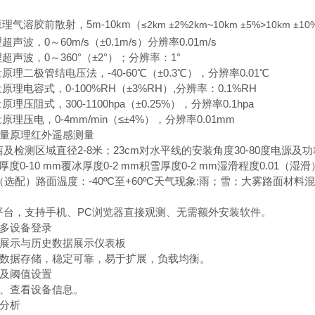
理气溶胶前散射，5m-10km（
≤2km ±2%2km~10km ±5%>10km ±10
声波，0～60m/s（±0.1m/s）分辨率0.01m/s
超声波，0～360°（±2°）；分辨率：1°
原理二极管结电压法，-40-60℃（±0.3℃），分辨率0.01℃
原理电容式，0-100%RH（±3%RH）,分辨率：0.1%RH
理压阻式，300-1100hpa（±0.25%），分辨率0.1hpa
原理压电，0-4mm/min（≤±4%），分辨率0.01mm
测量原理红外遥感测量
及检测区域直径2-8米；23cm对水平线的安装角度30-80度电源及功耗DC
厚度0-10 mm覆冰厚度0-2 mm积雪厚度0-2 mm湿滑程度0.0
选配）路面温度：-40ºC至+60ºC天气现象:雨；雪；大雾路面材料混凝
件平台，支持手机、PC浏览器直接观测、无需额外安装软件。
、多设备登录
据展示与历史数据展示仪表板
云数据存储，稳定可靠，易于扩展，负载均衡。
警及阈值设置
示、查看设备信息。
线分析