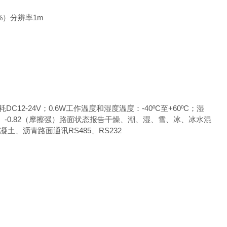
）分辨率1m
%
12-24V；0.6W工作温度和湿度温度：-40ºC至+60ºC；湿
1（湿滑）-0.82（摩擦强）路面状态报告干燥、潮、湿、雪、冰、冰水混
土、沥青路面通讯RS485、RS232