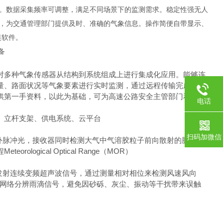
。数据采集频率可调整，满足不同场景下的监测需求。稳定性强无人
，为交通管理部门提供及时、准确的气象信息。操作简便自带显示、
装软件。
对多种气象传感器从结构到系统组成上进行集成化应用。能够连
量、路面状况等气象要素进行实时监测，通过远程传输完成各类
供第一手资料，以此为基础，可为高速公路安全主管部门和人们
电话
、立杆支架、供电系统、云平台
扫码加微信
外脉冲光，接收器同时检测大气中气溶胶粒子前向散射的脉冲光强
ical Optical Range（MOR）
发射连续变频超声波信号，通过测量相对相位来检测风速风向
神经网络分辨雨滴信号，避免因砂砾、灰尘、振动等干扰带来误触