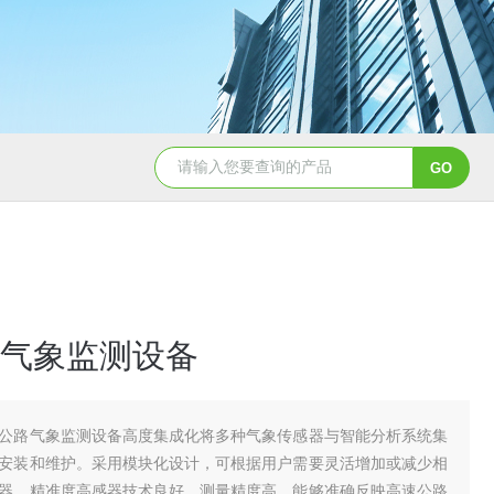
TH-LD1雷电预警监测站
TH-GS6管式土
气象监测设备
公路气象监测设备高度集成化将多种气象传感器与智能分析系统集
安装和维护。采用模块化设计，可根据用户需要灵活增加或减少相
器。精准度高感器技术良好，测量精度高，能够准确反映高速公路