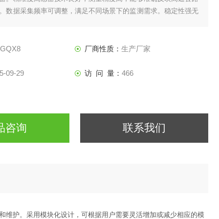
。数据采集频率可调整，满足不同场景下的监测需求。稳定性强无
功耗、高稳定性及抗干扰能力，使其能适应野外恶劣环境。实现长
交通管理部门提供及时、准确的气象信息
-GQX8
厂商性质：
生产厂家
5-09-29
访 问 量：
466
品咨询
联系我们
和维护。采用模块化设计，可根据用户需要灵活增加或减少相应的模