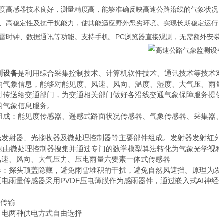
度高感器技术良好，测量精度高，能够准确反映高速公路沿线的气象状况
、高稳定性及抗干扰能力，使其能适应野外恶劣环境。实现长期稳定运行
雷时钟、数据通讯等功能。支持手机、PC浏览器直接观测，无需额外安
测设备
是利用综合采集控制技术、计算机软件技术、通讯技术等技术
的气象信息，能够对能见度、风速、风向、温度、湿度、大气压、雨
时传送给交通部门，为交通相关部门做好各沿线交通气象保障服务提
的气象信息服务。
组成：能见度传感器、遥感式路面状况传感器、气象传感器、采集器
由光发射器、光接收器及微处理控制器等主要部件组成。发射器发射红
微处理控制器搜集并通过专门的数学模型算法转化为气象光学视程Meteorolog
、风速、风向、大气压力、压电雨量六要素一体式传感器
感器：探头顶盖隐藏，避免雨雪堆积的干扰，避免自然风遮挡。原理为
压电雨量传感器采用PVDF压电薄膜作为感雨器件，通过嵌入式AI
线传输
市电两种供电方式自由选择