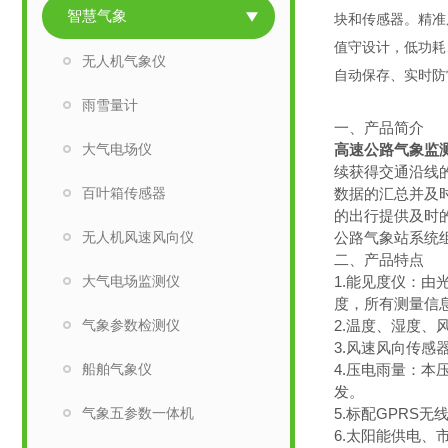
智慧气象
块和传感器。精准
值守设计，低功耗
无人机气象仪
自动保存、实时防
雨雪量计
一、产品简介
大气电场仪
高速公路气象监
续获得交通沿线
百叶箱传感器
数据的汇总并及
的出行提供及时
无人机风速风向仪
公路气象站系统
二、产品特点
大气电场监测仪
1.能见度仪：
度，所有测量信息由
气象参数检测仪
2.温度、湿度
3.风速风向传
船舶气象仪
4.压电雨量：本
发。
气象五参数一体机
5.标配GPRS无
6.太阳能供电、