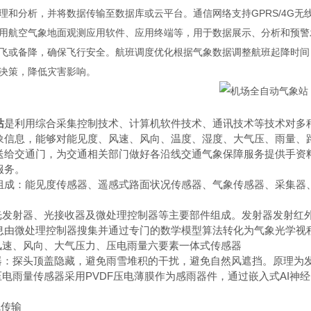
理和分析，并将数据传输至数据库或云平台。通信网络支持GPRS/4G
用航空气象地面观测应用软件、应用终端等，用于数据展示、分析和预警
飞或备降，确保飞行安全。航班调度优化根据气象数据调整航班起降时间
决策，降低灾害影响。
站
是利用综合采集控制技术、计算机软件技术、通讯技术等技术对多
象信息，能够对能见度、风速、风向、温度、湿度、大气压、雨量、
送给交通门，为交通相关部门做好各沿线交通气象保障服务提供手资
服务。
组成：能见度传感器、遥感式路面状况传感器、气象传感器、采集器
由光发射器、光接收器及微处理控制器等主要部件组成。发射器发射红
微处理控制器搜集并通过专门的数学模型算法转化为气象光学视程Meteorolog
、风速、风向、大气压力、压电雨量六要素一体式传感器
感器：探头顶盖隐藏，避免雨雪堆积的干扰，避免自然风遮挡。原理为
压电雨量传感器采用PVDF压电薄膜作为感雨器件，通过嵌入式AI
线传输