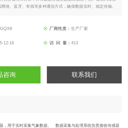
G无线网络、蓝牙、有线等多种通信方式，确保数据实时、稳定传输。
端包括民用航空气象地面观测应用软件、应用终端等，用于数据展
发布。飞行安全保障通过实时监测天气
-GQX8
厂商性质：
生产厂家
5-12-16
访 问 量：
413
品咨询
联系我们
器，用于实时采集气象数据。 数据采集与处理系统负责接收传感器