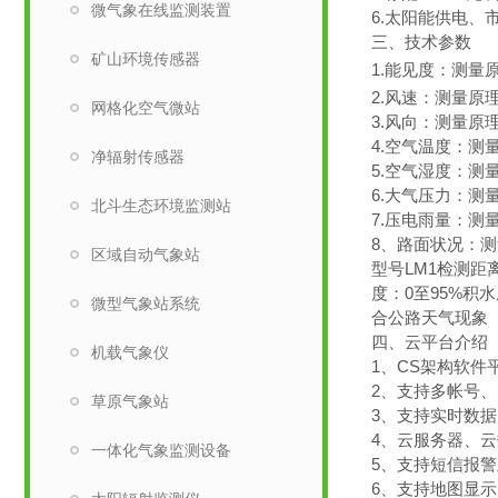
微气象在线监测装置
6.太阳能供电、
三、技术参数
矿山环境传感器
1.能见度：测量原
2.风速：测量原理超
网格化空气微站
3.风向：测量原理
4.空气温度：测量
净辐射传感器
5.空气湿度：测量
6.大气压力：测量原
北斗生态环境监测站
7.压电雨量：测量
8、路面状况：
区域自动气象站
型号LM1检测距离
度：0至95%积水
微型气象站系统
合公路天气现象（
四、云平台介绍
机载气象仪
1、CS架构软
2、支持多帐号
草原气象站
3、支持实时数
4、云服务器、
一体化气象监测设备
5、支持短信报
6、支持地图显