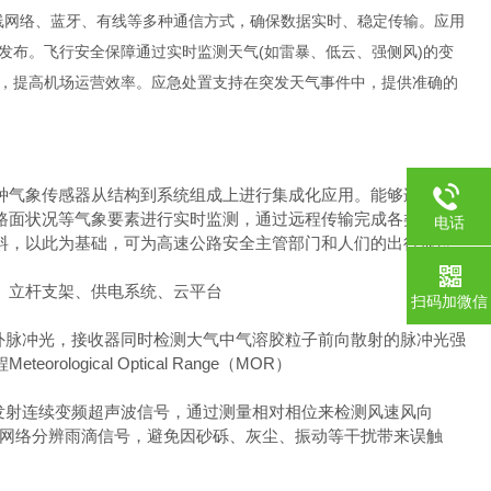
无线网络、蓝牙、有线等多种通信方式，确保数据实时、稳定传输。应用
发布。飞行安全保障通过实时监测天气(如雷暴、低云、强侧风)的变
，提高机场运营效率。应急处置支持在突发天气事件中，提供准确的
种气象传感器从结构到系统组成上进行集成化应用。能够连续获
路面状况等气象要素进行实时监测，通过远程传输完成各类数据
电话
料，以此为基础，可为高速公路安全主管部门和人们的出行提供
、立杆支架、供电系统、云平台
扫码加微信
外脉冲光，接收器同时检测大气中气溶胶粒子前向散射的脉冲光强
ical Optical Range（MOR）
发射连续变频超声波信号，通过测量相对相位来检测风速风向
神经网络分辨雨滴信号，避免因砂砾、灰尘、振动等干扰带来误触