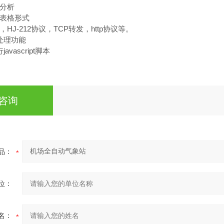
线分析
出表格形式
HJ-212协议，TCP转发，http协议等。
处理功能
vascript脚本
咨询
品：
位：
名：