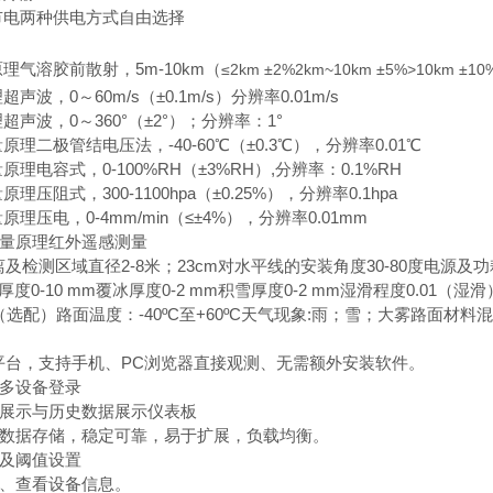
市电两种供电方式自由选择
理气溶胶前散射，5m-10km（
≤2km ±2%2km~10km ±5%>10km ±10
声波，0～60m/s（±0.1m/s）分辨率0.01m/s
超声波，0～360°（±2°）；分辨率：1°
原理二极管结电压法，-40-60℃（±0.3℃），分辨率0.01℃
原理电容式，0-100%RH（±3%RH）,分辨率：0.1%RH
理压阻式，300-1100hpa（±0.25%），分辨率0.1hpa
原理压电，0-4mm/min（≤±4%），分辨率0.01mm
测量原理红外遥感测量
及检测区域直径2-8米；23cm对水平线的安装角度30-80度电源及功耗DC
厚度0-10 mm覆冰厚度0-2 mm积雪厚度0-2 mm湿滑程度0.0
选配）路面温度：-40ºC至+60ºC天气现象:雨；雪；大雾路面材料混凝
件平台，支持手机、PC浏览器直接观测、无需额外安装软件。
、多设备登录
据展示与历史数据展示仪表板
云数据存储，稳定可靠，易于扩展，负载均衡。
警及阈值设置
示、查看设备信息。