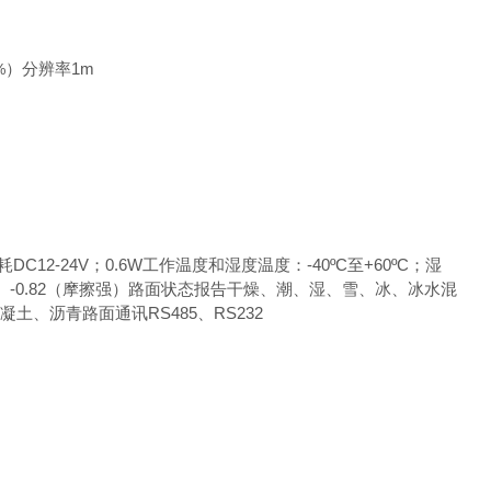
）分辨率1m
%
12-24V；0.6W工作温度和湿度温度：-40ºC至+60ºC；湿
1（湿滑）-0.82（摩擦强）路面状态报告干燥、潮、湿、雪、冰、冰水混
土、沥青路面通讯RS485、RS232