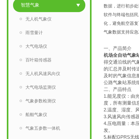
智慧气象
数据，进行初步处
软件与终端包括民
无人机气象仪
化，避免航空器复
气象数据支持应急
雨雪量计
大气电场仪
一、产品简介
机场全自动气象
百叶箱传感器
得交通沿线的气
的汇总并及时传
无人机风速风向仪
及时的气象信息
公路气象站系统
大气电场监测仪
二、产品特点
1.能见度仪：
气象参数检测仪
度，所有测量信息由
2.温度、湿度
船舶气象仪
3.风速风向传
4.压电雨量：本
气象五参数一体机
发。
5.标配GPRS无