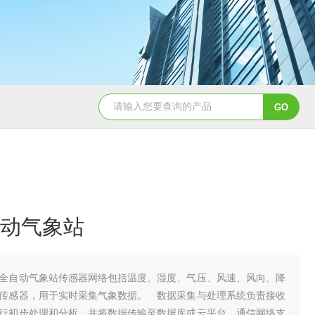
TH-LD1雷电预警监测站
TH-GS6管式土
动气象站
全自动气象站传感器网络包括温度、湿度、气压、风速、风向、降
传感器，用于实时采集气象数据。 数据采集与处理系统负责接收
行初步处理和分析，并将数据传输至数据库或云平台。通信网络支