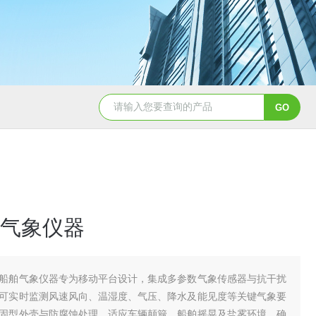
TH-LD1雷电预警监测站
TH-GS6管式土
气象仪器
船舶气象仪器专为移动平台设计，集成多参数气象传感器与抗干扰
可实时监测风速风向、温湿度、气压、降水及能见度等关键气象要
固型外壳与防腐蚀处理，适应车辆颠簸、船舶摇晃及盐雾环境，确