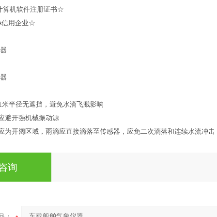
计算机软件注册证书☆
A信用企业☆
围1米半径无遮挡，避免水滴飞溅影响
置应避开强机械振动源
方应为开阔区域，雨滴应直接滴落至传感器，应免二次滴落和连续水流冲击
咨询
品：