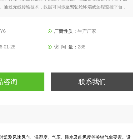
。通过无线传输技术，数据可同步至驾驶舱终端或远程监控平台，
线规划及作业调度提供精准气象支持，广泛应用于航海运输、海洋
等领域。
-Y6
厂商性质：
生产厂家
6-01-28
访 问 量：
288
品咨询
联系我们
时监测风速风向、温湿度、气压、降水及能见度等关键气象要素。设