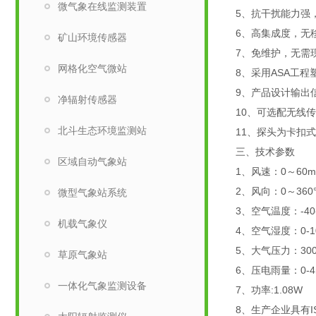
微气象在线监测装置
5、抗干扰能力强
6、高集成度，无
矿山环境传感器
7、免维护，无需
网格化空气微站
8、采用ASA工
9、产品设计输出信
净辐射传感器
10、可选配无线
北斗生态环境监测站
11、探头为卡扣
三、技术参数
区域自动气象站
1、风速：0～60m/
2、风向：0～360
微型气象站系统
3、空气温度：-40
机载气象仪
4、空气湿度：0-1
5、大气压力：300-
草原气象站
6、压电雨量：0-4
一体化气象监测设备
7、功率:1.08W
8、生产企业具有