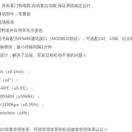
，具有看门狗电路,自动复位功能,保证系统稳定运行
移动部件，零磨损
现场校准
程塑料室外应用常年不变色
号标配为RS485通讯接口（MODBUS协议）；可选配232、USB、
传输模块，最小传输间隔1分钟
式设计，解决了运输、安装过程松动不准的问题☆
s（±0.1m/s）；
°（±2°）；
-60℃（±0.3℃）；
00%RH（±3%RH）；
1100hpa（±0.25%）；
mm/min（±4%）
ISO质量管理体系、环境管理体系和职业健康管理体系认证☆