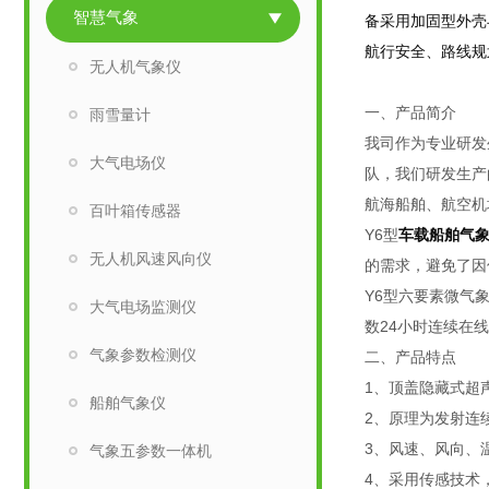
智慧气象
备采用加固型外壳
航行安全、路线规
无人机气象仪
一、产品简介
雨雪量计
我司作为专业研发
大气电场仪
队，我们研发生产
航海船舶、航空机
百叶箱传感器
Y6型
车载船舶气
无人机风速风向仪
的需求，避免了因
Y6型六要素微气
大气电场监测仪
数24小时连续在
气象参数检测仪
二、产品特点
1、顶盖隐藏式超
船舶气象仪
2、原理为发射连
3、风速、风向、
气象五参数一体机
4、采用传感技术