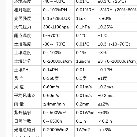
环境温度
-40～+80℃
0.01℃
±0.3℃（25℃）
相对湿度
0～100%RH
0.01%RH
±3%RH（20%~80
光照强度
0-157286LUX
1Lux
＜±3%
大气压力
300-1100hpa
0.1hPa
±0.25%
露点温度
0~+70℃
0.1℃
±1℃
土壤温度
-30～+70℃
0.01℃
±0.3（-10~70℃）
土壤湿度
0～100%
0.1%
±3%
土壤盐分
0~20000us/cm
1us/cm
±3（0~10000us/
土壤PH
0-14PH
0.01
±0.1PH
风 向
0-360度
0.1度
±1度
风 速
0-60m/s
0.01m/s
±0.2m/s
平均风速☆
0-60m/s
0.01m/s
±0.2m/s
雨 量
≦4mm/min
0.2mm
≤±2%
紫外辐射
0～500W/㎡
0.01W/㎡
≤±3%
日照时数
0～6500h
0.1 h
＜0.2 h
光电总辐射
0-2000W/m2
1W/m2
＜±3%