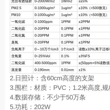
光合有效辐射
0-2000W/m2
1W/m2
≤±5%
PM2.5
0-1000ug/m³
1ug/m³
±10%（<500微克）
PM10
0-1000ug/m³
1ug/m³
±10%（<500微克）
一氧化碳
0-1000ppm
1PPM
±2PPM
二氧化硫
0-20PPM
0.1PPM
±1PPM
二氧化氮
0-20PPM
0.1PPM
±1PPM
臭氧
0-20PPM
0.1PPM
±1PPM
负氧离子
0～10万个/cm3
1个/cm3
读数±10%;离子迁移
含氧量
0~25%Vol
0.1%
±3%FS
二氧化碳
400-5000ppm
1PPM
±(50ppm+5%读数值
蒸发量
0-190mm
0.01mm
±1%
2.日照计：含60cm高度的支架
3.围栏：材质：PVC；1.2米高度,规
4.数据存储：不少于50万条
5.功耗：202W