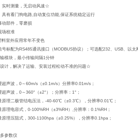
，实时测量，无启动风速☆
，具有看门狗电路,自动复位功能,保证系统稳定运行
移动部件，零磨损
现场校准
程塑料室外应用常年不变色
号标配为RS485通讯接口（MODBUS协议）；可选配232、USB、
传输模块，最小传输间隔1分钟
式设计，解决了运输、安装过程松动不准的问题☆
声波，0～60m/s（±0.1m/s）分辨率0.01m/s；
超声波，0～360°（±2°）；分辨率：1°；
原理二极管结电压法，-40-60℃（±0.3℃），分辨率0.01℃；
理电容式，0-100%RH（±3%RH）,分辨率：0.1%RH；
理压阻式，300-1100hpa（±0.25%），分辨率0.1hpa；