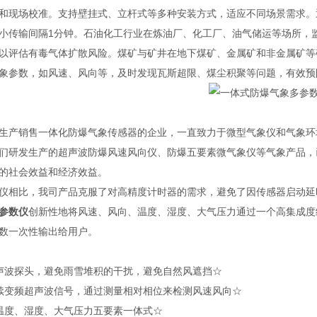
和现场校准。支持壁挂式、立杆式等多种安装方式，适应不同场景需求。通讯
小传输间隔1分钟。石油化工行业在炼油厂、化工厂、油气储运等场所，
以评估有毒气体扩散风险。煤矿与矿井在地下煤矿、金属矿和非金属矿等
象参数，如风速、风向等，及时发现瓦斯超限、煤尘积聚等问题，有效预
生产销售一体化防爆气象传感器的企业，一直致力于微型气象仪和气象环
们研发生产的超声波防爆风速风向仪、防爆五要素微气象仪等气象产品，
的社会效益和经济效益。
仪相比，我司产品克服了对高精度计时器的需求，避免了因传感器启动延
参数仪
创新性地将风速、风向、温度、湿度、大气压力通过一个高集成度
数一次性输出给用户。
声波探头，避免雨雪堆积的干扰，避免自然风遮挡☆
续变频超声波信号，通过测量相对相位来检测风速风向☆
温度、湿度、大气压力五要素一体式☆