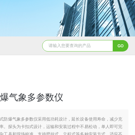
TH-LD1雷电预警监测站
TH-GS6管式土
爆气象多参数仪
式防爆气象多参数仪采用低功耗设计，延长设备使用寿命，减少充
率。探头为卡扣式设计，运输和安装过程中不易松动，单人即可完
杂工具和现场校准。支持壁挂式、立杆式等多种安装方式，适应不