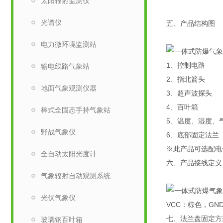
太阳辐射监测仪
光谱仪
五、产品结构图
电力微环境监测站
1、控制电路
输电线路气象站
2、指北箭头
地面气象观测仪器
3、超声波探头
4、百叶箱
棒式全固态手持气象站
5、温度、湿度、
野战气象仪
6、底部固定法兰
※此产品可选配电子
全自动太阳光度计
六、产品接线定义
气象辐射自动观测系统
光伏气象仪
VCC：棕色，GN
七、法兰盘固定方
玻璃钢百叶箱