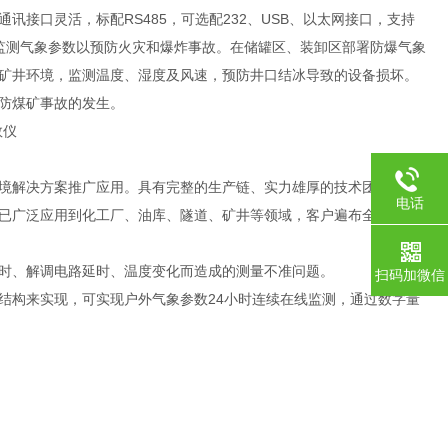
接口灵活，标配RS485，可选配232、USB、以太网接口，支持
监测气象参数以预防火灾和爆炸事故。在储罐区、装卸区部署防爆气象
矿井环境，监测温度、湿度及风速，预防井口结冰导致的设备损坏。
防煤矿事故的发生。
境解决方案推广应用。具有完整的生产链、实力雄厚的技术团队和全
电话
已广泛应用到化工厂、油库、隧道、矿井等领域，客户遍布全国各
时、解调电路延时、温度变化而造成的测量不准问题。
扫码加微信
结构来实现，可实现户外气象参数24小时连续在线监测，通过数字量