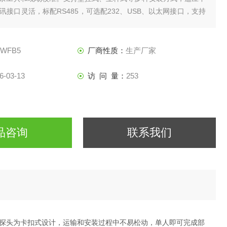
讯接口灵活，标配RS485，可选配232、USB、以太网接口，支持
最小传输间隔1分钟。石油化工行业在炼油厂、化工厂、油气储运
象参数以预防火灾和爆炸事故。
-WFB5
厂商性质：
生产厂家
6-03-13
访 问 量：
253
品咨询
联系我们
探头为卡扣式设计，运输和安装过程中不易松动，单人即可完成部