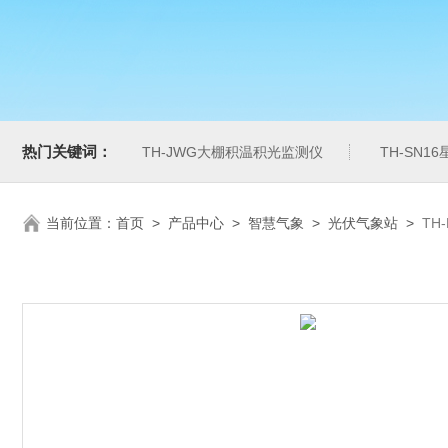
热门关键词：
TH-JWG大棚积温积光监测仪
TH-SN1
当前位置：
首页
>
产品中心
>
智慧气象
>
光伏气象站
>
TH