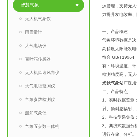
智慧气象
源管理，支持无人
力提升发电效率、
无人机气象仪
一、产品概述
雨雪量计
气象环境数据是决
大气电场仪
高精度太阳能发电
符合 GB/T19
百叶箱传感器
有：环境温度、环
无人机风速风向仪
检测精度高，无人
光伏气象站
广泛用
大气电场监测仪
二、产品特点
气象参数检测仪
1、实时数据监测
射、倾斜总辐射、
船舶气象仪
2、科技型采集仪
3、离线式数据分
气象五参数一体机
进行存储、分析。