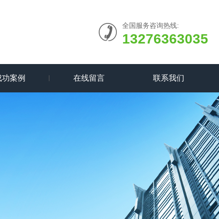
全国服务咨询热线:
13276363035
成功案例
在线留言
联系我们