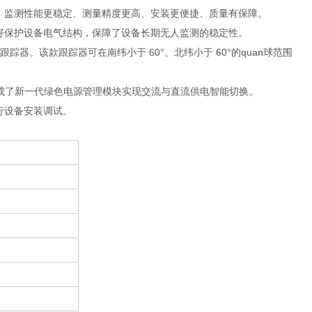
、监测性能更稳定、测量精度更高、安装更便捷、质量有保障。
好保护设备电气结构，保障了设备长期无人监测的稳定性。
跟踪器。该款跟踪器可在南纬小于 60°、北纬小于 60°的
quan球范围
内部集成了新一代绿色电源管理模块实现交流与直流供电智能切换。
行设备安装调试。