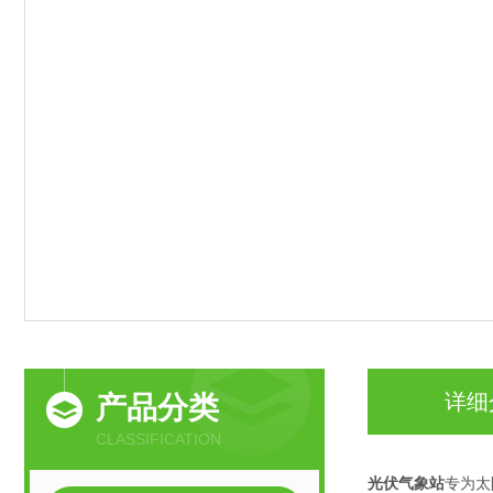
详细
产品分类
CLASSIFICATION
光伏气象站
专为太