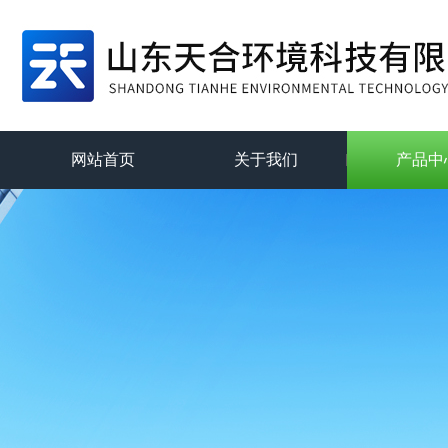
网站首页
关于我们
产品中