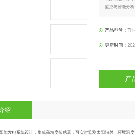
监控与智能分析
助力提升发电效
产品型号：
TH
更新时间：
202
产
介绍
阳能发电系统设计，集成高精度传感器，可实时监测太阳辐射、环境温度