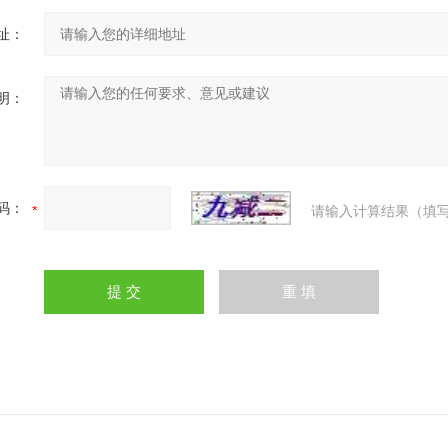
址：
明：
码：
请输入计算结果（填写