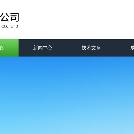
心
新闻中心
技术文章