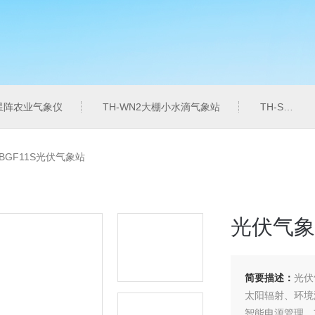
6星阵农业气象仪
TH-WN2大棚小水滴气象站
TH-SZZL水质总磷监测仪
-BGF11S光伏气象站
光伏气象
简要描述：
光伏
太阳辐射、环境
智能电源管理，