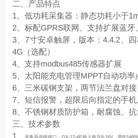
二、产品特点
1、低功耗采集器：静态功耗小于1m
2、标配GPRS联网、支持扩展蓝
3、7寸安卓触屏，版本：4.4.2、四核C
4G（选配）
4、支持modbus485传感器扩展
5、太阳能充电管理MPPT自动功率
6、三米碳钢支架，两节法兰盘对接
7、短信报警，超限后向指定的手机
8、
不锈钢
材质防护箱，耐腐蚀、抗氧
三、技术参数
1、
采集器供电接口：GX-12-4P,输入电压8-16V，带RS485