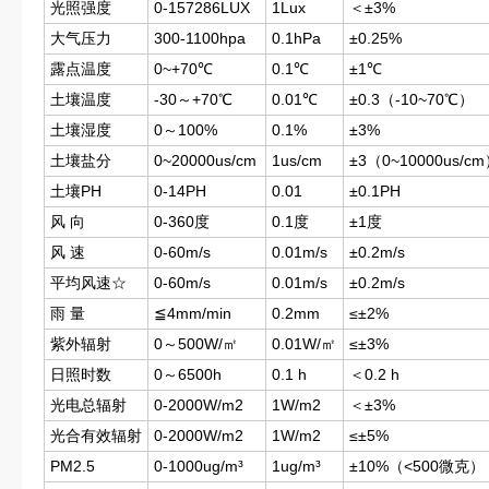
光照强度
0-157286LUX
1Lux
＜±3%
大气压力
300-1100hpa
0.1hPa
±0.25%
露点温度
0~+70℃
0.1℃
±1℃
土壤温度
-30～+70℃
0.01℃
±0.3（-10~70℃）
土壤湿度
0～100%
0.1%
±3%
土壤盐分
0~20000us/cm
1us/cm
±3（0~10000us/
土壤PH
0-14PH
0.01
±0.1PH
风 向
0-360度
0.1度
±1度
风 速
0-60m/s
0.01m/s
±0.2m/s
平均风速☆
0-60m/s
0.01m/s
±0.2m/s
雨 量
≦4mm/min
0.2mm
≤±2%
紫外辐射
0～500W/㎡
0.01W/㎡
≤±3%
日照时数
0～6500h
0.1 h
＜0.2 h
光电总辐射
0-2000W/m2
1W/m2
＜±3%
光合有效辐射
0-2000W/m2
1W/m2
≤±5%
PM2.5
0-1000ug/m³
1ug/m³
±10%（<500微克）