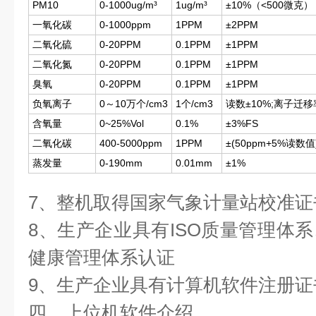
PM10
0-1000ug/m³
1ug/m³
±10%（<500微克）
一氧化碳
0-1000ppm
1PPM
±2PPM
二氧化硫
0-20PPM
0.1PPM
±1PPM
二氧化氮
0-20PPM
0.1PPM
±1PPM
臭氧
0-20PPM
0.1PPM
±1PPM
负氧离子
0～10万个/cm3
1个/cm3
读数±10%;离子迁移
含氧量
0~25%Vol
0.1%
±3%FS
二氧化碳
400-5000ppm
1PPM
±(50ppm+5%读数值
蒸发量
0-190mm
0.01mm
±1%
7、整机取得国家气象计量站校准证
8、生产企业具有ISO质量管理体
健康管理体系认证
9、生产企业具有计算机软件注册证
四、上位机软件介绍