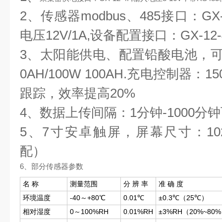
2、传感器modbus、485接口：GX
电压12V/1A,设备配置接口：GX-1
3、太阳能供电、配置铅酸电池，可选配3
0AH/100W 100AH.充电控制器：
跟踪，效率提高20%
4、数据上传间隔：1分钟-1000分
5、7寸安卓触屏，屏幕尺寸：1024*
配）
6、部分传感器参数
名 称
测量范围
分 辨 率
准 确 度
环境温度
-40～+80℃
0.01℃
±0.3℃（25℃）
相对湿度
0～100%RH
0.01%RH
±3%RH（20%~80