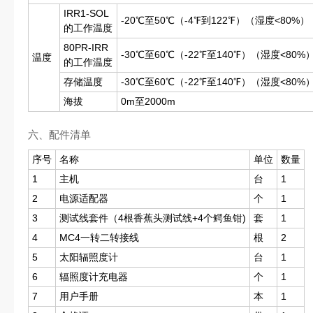
IRR1-SOL
-20℃至50℃（-4℉到122℉）（湿度<80%
的工作温度
80PR-IRR
-30℃至60℃（-22℉至140℉）（湿度<80%
温度
的工作温度
存储温度
-30℃至60℃（-22℉至140℉）（湿度<80%
海拔
0m至2000m
六、配件清单
序号
名称
单位
数量
1
主机
台
1
2
电源适配器
个
1
3
测试线套件（4根香蕉头测试线+4个鳄鱼钳)
套
1
4
MC4一转二转接线
根
2
5
太阳辐照度计
台
1
6
辐照度计充电器
个
1
7
用户手册
本
1