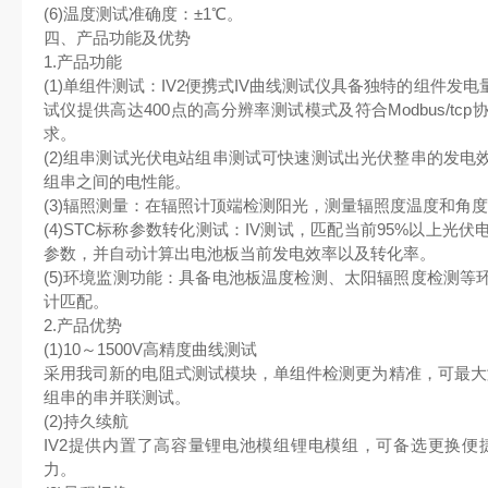
(6)温度测试准确度：±1℃。
四、产品功能及优势
1.产品功能
(1)单组件测试：IV2便携式IV曲线测试仪具备独特的组件
试仪提供⾼达400点的⾼分辨率测试模式及符合Modbus/t
求。
(2)组串测试光伏电站组串测试可快速测试出光伏整串的发电
组串之间的电性能。
(3)辐照测量：在辐照计顶端检测阳光，测量辐照度温度和角
(4)STC标称参数转化测试：IV测试，匹配当前95%以上
参数，并⾃动计算出电池板当前发电效率以及转化率。
(5)环境监测功能：具备电池板温度检测、太阳辐照度检测等
计匹配。
2.产品优势
(1)10～1500V⾼精度曲线测试
采⽤我司新的电阻式测试模块，单组件检测更为精准，可最⼤测试
组串的串并联测试。
(2)持久续航
IV2提供内置了⾼容量锂电池模组锂电模组，可备选更换便
⼒。