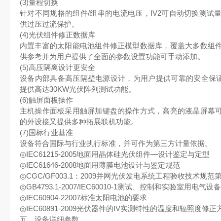
(3)量程切换
针对不同规格的组件/组串的电流电压，IV2可⾃动切换测试
供过压过流保护。
(4)光伏组件修正数据库
内置丰富的太阳能电池组件修正模型数据库，覆盖⼤多数组
供参考并为⽤户提供了全⾯的参数设置功能可⼿动添加。
(5)⾼压隔离设计更安全
设备内部具备⾼压隔壁电源设计，为⽤户提供可靠的安全保证，
提供⾼达30KW光伏阵列测试功能。
(6)触屏⾯板操作
主机操作⾯板采⽤触屏加键盘的操作⽅式，⾼亮的液晶屏幕
的外设接⼜提供多种拓展联机功能。
(7)国标⾏业基准
设备符合国际与⾏业执⾏标准，并可作为第三⽅计量依据。
◎IEC61215-2005地⾯⽤晶体硅光伏组件—设计鉴定与定型
◎IEC61646-2008地⾯⽤薄膜电池设计与鉴定规范
◎CGC/GF003.1：2009并⽹光伏发电系统⼯程验收技术规
◎GB4793.1-2007/IEC60010-1测试、控制和实验室⽤电⽓
◎IEC60904-22007标准太阳电池的要求
◎IEC60891-2009光伏器件的IV实测特性的温度和辐照度修正
五、设备详细参数