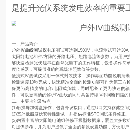
是提升光伏系统发电效率的重要
一、产品简介
户外IV曲线测试仪
电压测试可达到1500V，电流测试可达30
太阳能电池组件/方阵的开路电压、短路电流等参数，为用户
够快速检测光伏组串在自然光照下的⼯作特征，设备操作简
度传感器，可提供准确的现场辐照数值等参数。
便携式IV测试仪采⽤⼀体式封装技术，操作界⾯功能说明清晰
检测速度10秒完成，快速精准全⾯的检测功能可作为第三⽅
备更为⾼精度的电容/电阻式负载，同时配备了更为快速的辐
件，可以更⾼清的解析IV曲线的同时具备持续IV不间断扫描
二、主要功能及特点
(1)触摸屏加键盘操作，包含外设接口，通过U口支持存储空间
(2)室外低照度伏安特性测试，并提供标准STC测试条件修正。
(3)内置丰富的太阳能电池组件修正模型数据库，覆盖大多数
对提供参考，并为用户提供了全面的参数设置功能，方便用户