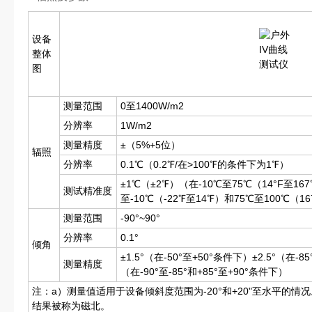
设备
整体
图
测量范围
0至1400W/m2
分辨率
1W/m2
测量精度
±（5%+5位）
辐照
分辨率
0.1℃（0.2℉/在>100℉的条件下为1℉）
±1℃（±2℉）（在-10℃至75℃（14°F至1
测试精准度
至-10℃（-22℉至14℉）和75℃至100℃（
测量范围
-90°~90°
分辨率
0.1°
倾角
±1.5°（在-50°至+50°条件下）±2.5°（在-85
测量精度
（在-90°至-85°和+85°至+90°条件下）
注：a）测量值适用于设备倾斜度范围为-20°和+20"至水平的情况。
结果被称为磁北。