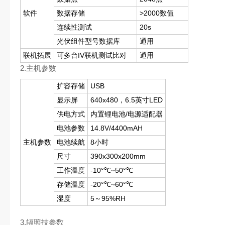
软件
数据存储
>2000数值
连续性测试
20s
光伏组件型号数据库
通用
联机拓展
可多台IV联机测试比对
通用
2.主机参数
扩容存储
USB
显示屏
640x480，6.5英寸LED
供电方式
内置锂电池/电源适配器
电池参数
14.8V/4400mAH
主机参数
电池续航
8小时
尺寸
390x300x200mm
工作温度
-10°℃~50°℃
存储温度
-20°℃~60°℃
湿度
5～95%RH
3.辐照技参数