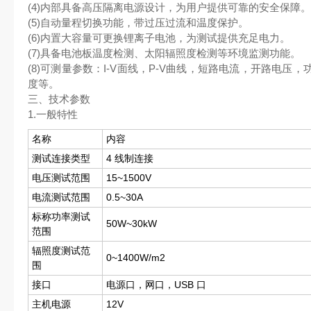
(4)内部具备高压隔离电源设计，为用户提供可靠的安全保障。
(5)自动量程切换功能，带过压过流和温度保护。
(6)内置大容量可更换锂离子电池，为测试提供充足电力。
(7)具备电池板温度检测、太阳辐照度检测等环境监测功能。
(8)可测量参数：I-V面线，P-V曲线，短路电流，开路电
度等。
三、技术参数
1.一般特性
名称
内容
测试连接类型
4 线制连接
电压测试范围
15~1500V
电流测试范围
0.5~30A
标称功率测试
50W~30kW
范围
辐照度测试范
0~1400W/m2
围
接口
电源口，网口，USB 口
主机电源
12V