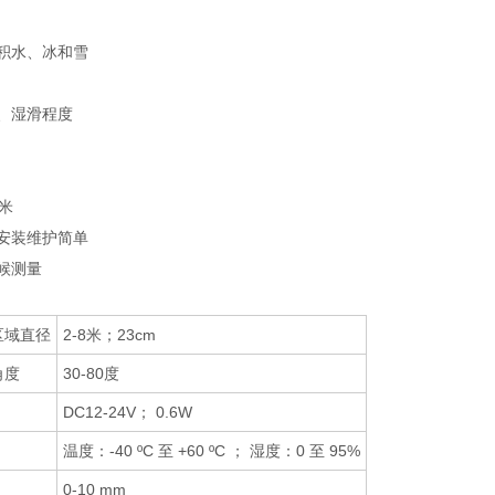
面积水、冰和雪
面、湿滑程度
5米
，安装维护简单
候测量
区域直径
2-8米；23cm
角度
30-80度
DC12-24V； 0.6W
温度：-40 ºC 至 +60 ºC ； 湿度：0 至 95%
0-10 mm