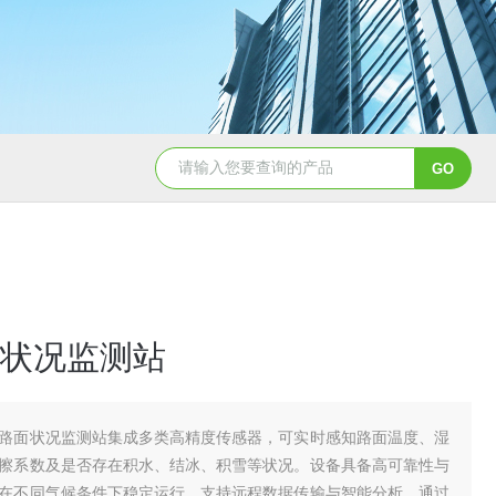
TH-LD1雷电预警监测站
TH-GS6管式土
状况监测站
路面状况监测站集成多类高精度传感器，可实时感知路面温度、湿
擦系数及是否存在积水、结冰、积雪等状况。设备具备高可靠性与
在不同气候条件下稳定运行，支持远程数据传输与智能分析。通过