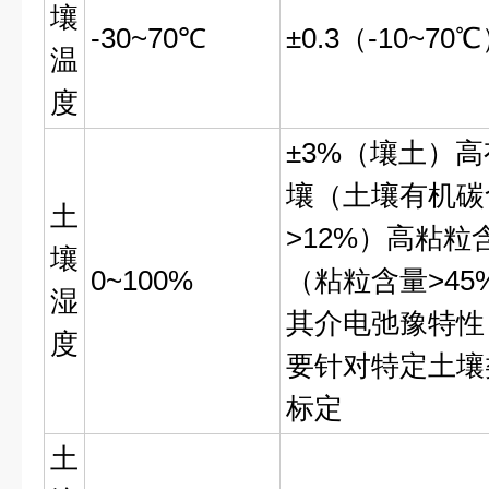
壤
-30~70℃
±0.3（-10~70
温
度
±3%（壤土）
壤（土壤有机碳
土
>12%）高粘粒
壤
0~100%
（粘粒含量>45
湿
其介电弛豫特性
度
要针对特定土壤
标定
土