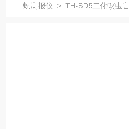
螟测报仪
> TH-SD5二化螟虫