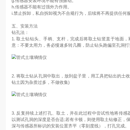
g.传感器安装环境不能有强振动。
h.传感器不能有过强外力作用。
i.禁止拆卸，私自拆卸视为不合规行为，后续将不再提供任何
五、安装方法
钻孔法：
1. 取土钻钻头、手柄、支杆，完成后将取土钻竖直于地面，
意：不要太用力，务必慢速多转几圈，防止钻头跑偏至孔洞打
2. 将取土钻从孔洞中取出，放到盆子里，用工具把钻出的土
钻土因为杂质过多，不做收集)
3. 反复持续上述打孔、取土，并在此过程中尝试性地将传感
以测试孔洞的深度是否合适;若有卡顿，则使用取土钻修正，保
深与传感器所标识的安装位置齐平（零刻度线），打孔完成。