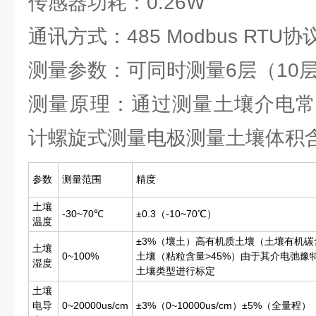
传感器功耗：0.26W
通讯方式：485 Modbus RTU协
测量参数：可同时测量6层（10
测量原理：通过测量土壤介电常
计螺旋式测量电极测量土壤体积
参数
测量范围
精度
土壤
-30~70℃
±0.3（-10~70℃）
温度
±3%（壤土）高有机质土壤（土壤有机碳
土壤
0~100%
土壤（粘粒含量>45%）由于其介电弛豫
湿度
土壤类型进行标定
土壤
电导
0~20000us/cm
±3%（0~10000us/cm）±5%（全量程）