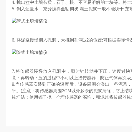
4. 挑出盆中土壤杂质，石子、根、不容易溶解的土块等。将
5. 倒入适量水，充分搅拌至粘稠状;壤土泥浆一般不能稠于“芝
6. 将泥浆慢慢倒入孔洞，大概到孔洞1/2的位置;可根据实际
7.将传感器慢慢放入孔洞中，顺时针转动并下压，速度过快可
意：再转动下压的过程中不可以上拔传感器，防止气体再次吸
8.当传感器安装到正确的深度后，设备周围会溢出一些泥浆，
平。(注意：将传感器周围3CM以外多余的泥浆清除，防止结
掩埋法：使用镐子挖一个埋传感器的深坑，和泥浆将传感器掩