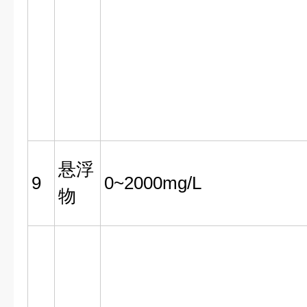
悬浮
9
0~2000mg/L
物