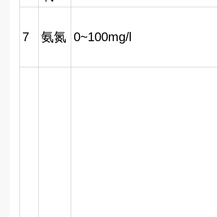
7
氨氮
0~100mg/l