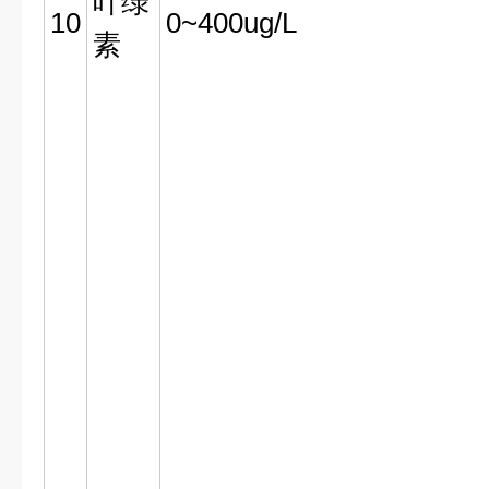
叶绿
10
0~400ug/L
素