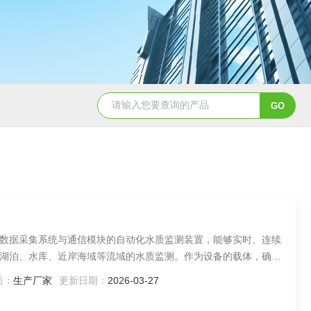
TH-LD1雷电预警监测站
TH-GS6管式土
数据采集系统与通信模块的自动化水质监测装置，能够实时、连续
湖泊、水库、近岸海域等流域的水质监测。作为设备的载体，确保
响。浮体通常采用防腐、抗生物附着、抗碰撞、抗雷电的材料制
质：
生产厂家
更新日期：
2026-03-27
境。负责检测水温、pH值、溶解氧、浊度、电导率、氨氮、化学