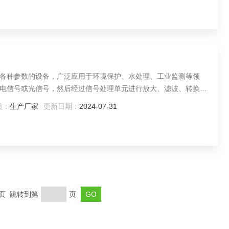
各种参数的设备，广泛应用于环境保护、水处理、工业监测等领
电信号或光信号，然后经过信号处理单元进行放大、滤波、转换等
形式显示出来，并可根据需要进行存储、传输或报警。物理参数：
质：
生产厂家
更新日期：
2024-07-31
：如pH值、溶解氧（DO）、化学需氧量（COD）、氨氮、总磷、
末页 跳转到第
页