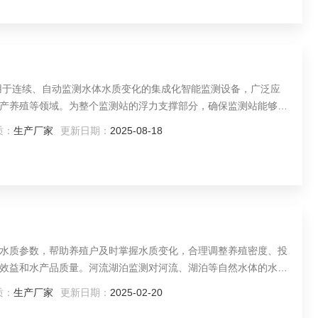
用于连续、自动监测水体水质变化的集成化智能监测设备，广泛应
产养殖等领域。为整个监测站的浮力支撑部分，确保监测站能够漂
成，具有防撞、防腐蚀、防雷等功能。可监测水温、pH值、溶解
质：
生产厂家
更新日期：
2025-08-18
D(化学需氧量)、氨氮、总磷、总氮等多种水质参数，以及风速、风
水质参数，帮助养殖户及时掌握水质变化，合理调整养殖密度、投
效益和水产品质量。河流湖泊监测对河流、湖泊等自然水体的水质
和变化趋势，为水资源保护和水环境治理提供科学依据，保障饮用
质：
生产厂家
更新日期：
2025-02-20
理监测水库的水质状况，包括水温、浊度、总磷、总氮等参数，为