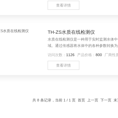
查看详情
TH-ZS水质在线检测仪
水质在线检测仪是一种用于实时监测水体中
域。通过传感器将水体中的各种参数转换为
处理，最终将处理后的数据以数字或图形的
访问次数：
1126
产品价格：
800
厂商性
如温度、浊度、色度、电导率等。化学参数
总氮、余氯、等
查看详情
共 8 条记录，当前 1 / 1 页 首页 上一页 下一页 