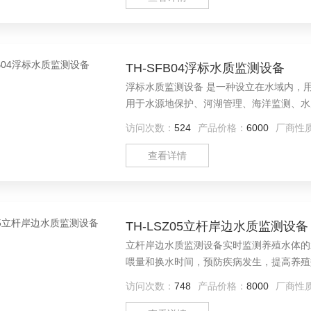
TH-SFB04浮标水质监测设备
浮标水质监测设备 是一种设立在水域内，
用于水源地保护、河湖管理、海洋监测、水
浮在水面上。通常由高分子聚乙烯等材料制
访问次数：
524
产品价格：
6000
厂商性
氧、浊度、电导率、叶绿素、蓝绿藻、CO
向、气压等
查看详情
TH-LSZ05立杆岸边水质监测设备
立杆岸边水质监测设备实时监测养殖水体的
喂量和换水时间，预防疾病发生，提高养殖
进行长期连续监测，及时发现水质污染状况
访问次数：
748
产品价格：
8000
厂商性
水源安全和水生态系统的健康。水库水质管