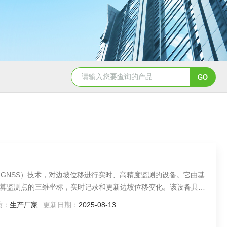
TH-LD1雷电预警监测站
TH-GS6管式土
（GNSS）技术，对边坡位移进行实时、高精度监测的设备。它由基
算监测点的三维坐标，实时记录和更新边坡位移变化。该设备具有
用于山体滑坡、矿山边坡、水库大坝等边坡的稳定性监测，能提前
质：
生产厂家
更新日期：
2025-08-13
科学依据。