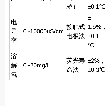
桥）
±0.1℃
±
电
接触式
1.5%
导
0~10000uS/cm
电极法
±0.1
率
°C
溶
荧光寿
±2%，
解
0~20mg/L
命法
±0.3℃
氧