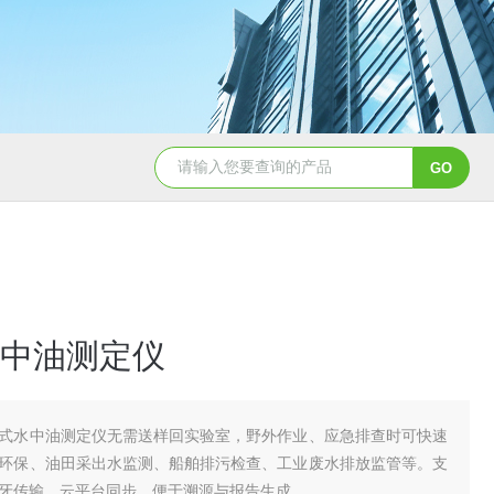
TH-LD1雷电预警监测站
TH-GS6管式土
中油测定仪
式水中油测定仪无需送样回实验室，野外作业、应急排查时可快速
环保、油田采出水监测、船舶排污检查、工业废水排放监管等。支
蓝牙传输、云平台同步，便于溯源与报告生成。