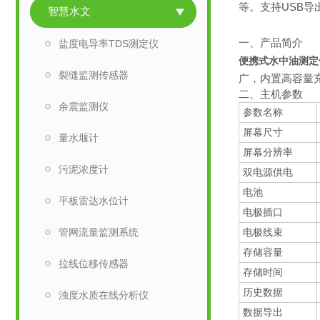
等。支持USB
智慧水文
一、产品简介
盐度电导率TDS测定仪
便携式水中油测定
裂缝监测传感器
广，内置高容量
二、主机参数
余震监测仪
参数名称
屏幕尺寸
量水堰计
屏幕分辨率
污泥浓度计
双电源供电
电池
平板雷达水位计
电极插口
管网流量监测系统
电极线束
存储容量
拉线位移传感器
存储时间
历史数据
浊度水质在线分析仪
数据导出