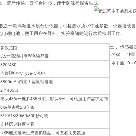
导出、蓝牙传输、云平台同步，便于溯源与报告生成。
是一款高精度水质分析仪器，可检测水质水中油参数。仪器搭载自研
仪
充电锂电池，便于用户在野外、实验室随时进行水质检测工作。
三 、传感器
参数范围
名称
测量
3.5寸高清晰度彩色液晶屏
水中油
0～
320*480
内置锂电池/Type-C充电
3800mAh内置大容量锂电池
2个485口
单头485/一拖多485线束。默认5米，可根据用户需求定制
8G/单参数2.8亿条
5/10/15/30/60/300秒可调
支持历史数据查看
USB连接电脑生成虚拟硬盘，可查看历史数据