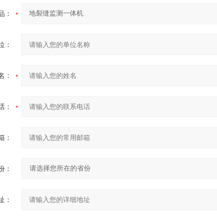
品：
位：
名：
话：
箱：
份：
址：