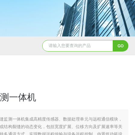
TH-LD1雷电预警监测站
TH-GS6管式土
测一体机
缝监测一体机集成高精度传感器、数据处理单元与远程通信模块，
或结构裂缝的动态变化，包括宽度扩展、位移方向及扩展速率等关
持多通讯方式，实现数据远程传输与设备远程控制，内置低功耗设