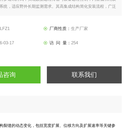
系统，适应野外长期监测需求。其高集成结构简化安装流程，广泛
预警、交通基础设施维护及建筑工程健康诊断等领域，为结构安全
据支撑。
-LFZ1
厂商性质：
生产厂家
6-03-17
访 问 量：
254
品咨询
联系我们
构裂缝的动态变化，包括宽度扩展、位移方向及扩展速率等关键参